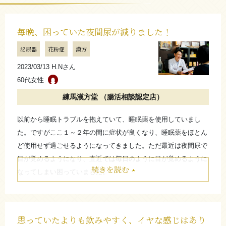
毎晩、困っていた夜間尿が減りました！
泌尿器
花粉症
漢方
2023/03/13 H.Nさん
60代女性
練馬漢方堂 （腸活相談認定店）
以前から睡眠トラブルを抱えていて、睡眠薬を使用していまし
た。ですがここ１～２年の間に症状が良くなり、睡眠薬をほとん
ど使用せず過ごせるようになってきました。ただ最近は夜間尿で
目が覚めるようになり、直近では毎日のように目が覚めるように
続きを読む
なってしまい困っていました。
そこで試してみたところ、毎日のように夜間尿で起きていました
が、1日おきくらいに頻度が減りました！
劇的ではないですが、良い感じがしているのでこのまま続けてみ
思っていたよりも飲みやすく、イヤな感じはあり
ようと思います。