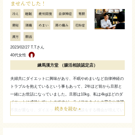
ませんでした！
また、花粉症も気になるので、花粉症の漢方も試してみようと思
冷え
睡眠
疲労回復
自律神経
胃腸
います。
便秘
頭痛
めまい
肩の痛み
花粉症
お店からのコメント
漢方
腸活
2023/02/27 T.Tさん
せっかく睡眠薬を使わず自然な眠りに入れるようになった
40代女性
のに、別の問題が眠りを妨げてしまいましたね。H.Nさんと
同世代のお客様から同様のご相談は多いです。一発で完全
練馬漢方堂 （腸活相談認定店）
にとはいきませんが、以前のように毎日ではなく無くなっ
夫婦共にダイエットに興味があり、不眠やめまいなど自律神経の
ているようで、良かったです！ぜひ続けてみてください。
トラブルを抱えているという事もあって、2年ほど前から旦那と
（練馬漢方堂 小黒和哉）
一緒にお世話になっていました。旦那は10kg、私は4kgほどのダ
イエットに成功していたのですが、ライフスタイルの変化や体調
続きを読む
たたむ
不良が重なり、ダイエットよりも健康相談をする機会が増えてい
ました。特に年末から年始にかけて感染症にかかったり、引っ越
しをしたりと更に忙しい日々を送っていました。
さらに詳しく
熱などの症状はもう治っているのですが、それ以来、耳の閉寒感