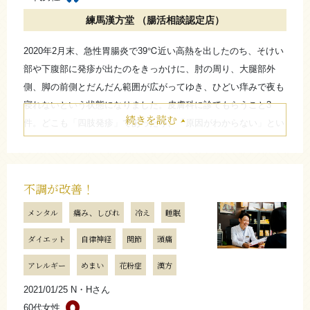
お店からのコメント
練馬漢方堂 （腸活相談認定店）
さらに詳しく
2020年2月末、急性胃腸炎で39℃近い高熱を出したのち、そけい
始めはご不安もあったと思いますが、真摯に取り組まれ、
部や下腹部に発疹が出たのをきっかけに、肘の周り、大腿部外
私からみてもお会いする度にスッキリ、さらに素敵になっ
側、脚の前側とだんだん範囲が広がってゆき、ひどい痒みで夜も
ていくお姿、本当に嬉しいです。
寝れないという状態になりました。皮膚科に診てもらうこと3
好きなものや好きなこともこのまましっかり楽しみながら
続きを読む
件。どこも「四肢発疹」であったり、「原因がわからない」とい
もっと彼をびっくりさせちゃいましょう。
った感じでした。ステロイドを処方されるも一時的な痒みには効
（練馬漢方堂 平山 和之）
いているような感じはしましたが、ぶり返してばかりで「改善し
ている」と思えるほどではありませんでした。
不調が改善！
糖質含め、食生活はぐだぐだで食べたい放題のような生活だった
たたむ
メンタル
痛み、しびれ
冷え
睡眠
こともあり、肥満、コレステロール値高い、中性脂肪あたりに関
しては毎年健康診断でも「C」とか何かしら指摘されていたの
ダイエット
自律神経
関節
頭痛
さらに詳しく
で、「ダイエット」には少なからず興味はあり、最寄り駅のホー
アレルギー
めまい
花粉症
漢方
ムから練馬漢方堂さんの看板は目にして知っていたので門をたた
きました。初めて訪問したのは2020年11月頃でした。
2021/01/25 N・Hさん
アディポネクチンを始め、自律神経、免疫、ホルモンの関係性に
60代女性