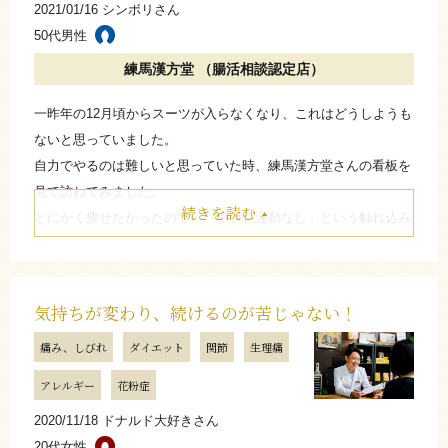
と考えています。もちろん漢方も「ただ（ゼロ円）」ではないの
2021/01/16 シンボリさん
で、できる範囲ではありますが…。ここで学んだ食事の見直しを
50代男性
漢方の効果を感じて頂けて私も嬉しいです！ジムやエステ
含む数々の知識は一生ものだと感じてます。
練馬漢方堂 （腸活相談認定店）
では出来ない、不調を改善して体質を整えながらやってい
けるのは漢方ダイエットの強みだと思っています。この調
お店からのコメント
一昨年の12月頃からスーツが入らなくなり、これはどうしようも
子でただダイエットするだけでなく、N・Hさんの生活の質
ないと思っていました。
が更に良くなっていくよう、私達もサポートしていきま
自力でやるのは難しいと思っていた時、練馬漢方堂さんの看板を
インスリンやレプチンなどのホルモンの改善、炎症の改善
す！
見て訪ねてみました。
にダイエットを合わせることでアレルギーがみるみる良く
（練馬漢方堂 小黒和哉）
続きを読む
とにかく痩せたかったので、「キツい運動なし」という触れ込み
なって私も驚いてします。この調子ですよ。
に惹かれて始めてみました。開始当初は、大好きなお酒もいつも
（練馬漢方堂 上田晃平）
通り飲みながら出来れば良いなと安易に思ってはいました。食事
たたむ
面に気を遣いながらも、カウンセリングでアドバイスを貰ってい
気持ちが変わり、続けるのが苦じゃない！
たことが一番大きく、開始して10ヵ月で振り返ってみると-15kg
たたむ
さらに詳しく
痛み、しびれ
ダイエット
関節
生理痛
に到達しました。途中で何度も挫折しそうになりましたが、カウ
ンセリングがあった事が励みになり、続けられました。
アレルギー
花粉症
さらに詳しく
今後は筋肉なども含めて、標準までもう一息頑張りたいと思いま
2020/11/18 ドナルド大好きさん
す！
20代女性