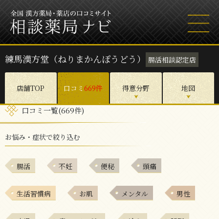
練馬漢方堂（ねりまかんぽうどう）
腸活相談認定店
店舗TOP
口コミ
669件
得意分野
地図
口コミ一覧(669件)
お悩み・症状で絞り込む
腸活
不妊
便秘
頭痛
生活習慣病
お肌
メンタル
男性