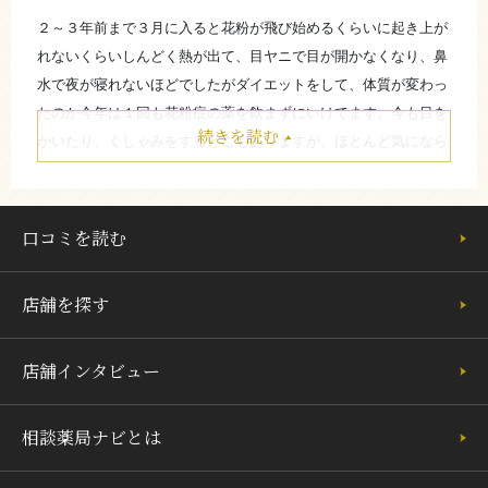
をキープしましょう！
２～３年前まで３月に入ると花粉が飛び始めるくらいに起き上が
（練馬漢方堂 上田晃平）
れないくらいしんどく熱が出て、目ヤニで目が開かなくなり、鼻
水で夜が寝れないほどでしたがダイエットをして、体質が変わっ
たのか今年は１回も花粉症の薬を飲まずにいけてます。今も目を
たたむ
続きを読む
かいたり、くしゃみをするとこもありますが、ほとんど気になら
なく、症状が激変しました。
さらに詳しく
昔は帰ってきたら、すぐシャワーをして花粉を流すくらい敏感だ
ったのがそうじゃなくなって、今年は天気予報の花粉症天気も気
口コミを読む
にならなくなり春が敵じゃなくなりました！！
今年は久々にお花見に行けそうです！！
店舗を探す
お店からのコメント
店舗インタビュー
ダイエットは健康になる事です、様々な不調がダイエット
相談薬局ナビとは
の体質改善でも良くなっていく事が本当に多いです。良か
ったですね！