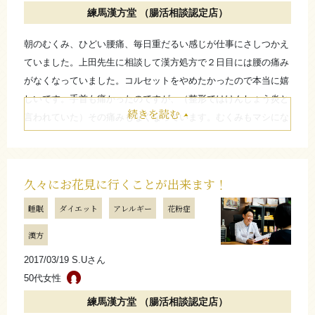
練馬漢方堂 （腸活相談認定店）
忙しくて時間が取れなかったり、体の事情でなかなか運動
朝のむくみ、ひどい腰痛、毎日重だるい感じが仕事にさしつかえ
が続けられずに困っている方は本当にたくさんいらっしゃ
ていました。上田先生に相談して漢方処方で２日目には腰の痛み
います。そんな方でもムリなく続けていけるのは漢方ダイ
がなくなっていました。コルセットをやめたかったので本当に嬉
エットの強みではないでしょうか。良かった体質も更に良
しいです。手首も痛かったのですが、（整形ではけんしょう炎と
くして今後も楽しんでいきましょう！
続きを読む
言われていた）その痛みもなくなっています。むくみもマシにな
（練馬漢方堂 小黒和哉）
り、足のつりもなく花粉症も良くなっているのでアレルギーの薬
も飲まなくてよくなっています。全体的な倦怠感も良くなって嬉
しく思っています。
たたむ
久々にお花見に行くことが出来ます！
お店からのコメント
睡眠
ダイエット
アレルギー
花粉症
さらに詳しく
漢方
多くの様々な不調をお抱えになられていましたね。
2017/03/19 S.Uさん
かなりスピーディーに症状改善ができて本当に良かったで
50代女性
す。
練馬漢方堂 （腸活相談認定店）
ハードワークもあられるので、十分に気を付けてこの状態