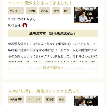
コロコロ便がまとまってきました！
が続いていて、なんだか疲れやすくなっている気がします。
ダイエット
泌尿器
花粉症
漢方
腸活
元々、胃腸の調子が安定せず、ダイエットをしっかりしていた時
に比べて太ってきた実感もあって、今回の腸活漢方キャンペーン
2023/02/24 H.Nさん
に参加してみようと思いました。
60代女性
始めてみると劇的な変化はまだ分かりませんが、なんだかお腹の
練馬漢方堂 （腸活相談認定店）
冷えが良くなっている感じがします。健康面の相談は引き続き、
今回は新たに腸活も続けてみようと思います。
練馬漢方堂さんには3年以上前からお世話になっていますが、１
年程前に持病の治療をする事になり、ドクターから治療薬以外の
お店からのコメント
ものを控えるように言われていた事もあって、それをきっかけに
漢方も中断していました。治療をなんとか終えて、今は落ち着い
続きを読む
ていますが、治療の影響もあって以前よりお通じが悪くなった感
環境や体質が変わってしまったというご相談は本当に多い
覚があります。その後も大きなトラブルはなく過ごしていたので
です。それにもかかわらず、病院ではあまり取り合ってく
すが、先日、人間ドッグを受けた際にドクターからもう少し体重
れないようなトラブルが多いようにも見受けられます。だ
を落とした方が良いと指摘を受けました。そこでちょうど腸活漢
からこそ未病や日々の予防にも使える漢方がお役に立てる
人生折り返し、最後のチャンスと思って。
方キャンペーンのお誘いを頂き、とりあえず腸活をやってみよう
と感じています。ダイエットはもちろん、これからもお二
生活習慣病
ダイエット
花粉症
腸活
と思いました。再開してから10日程ですが、コロコロ便がほんの
人の健康の支えになれば幸いです。
りまとまってきて始める前と比べてお通じが改善している気がし
（練馬漢方堂 平山 和之）