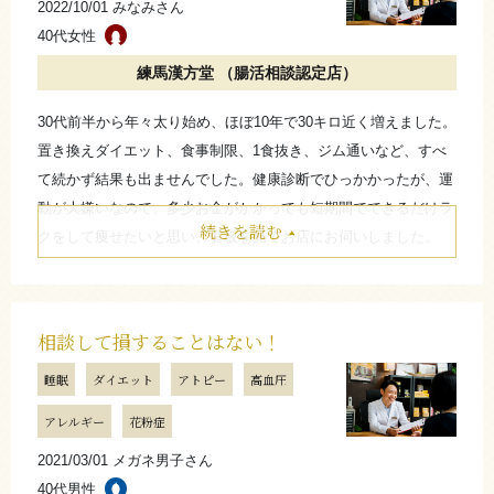
2022/10/01 みなみさん
ます。腸活していく過程でダイエットにも繋がっていったら嬉し
40代女性
いです。また最近は、夜間尿や花粉症も気になるので、こちらも
練馬漢方堂 （腸活相談認定店）
たたむ
合わせてまず2ヵ月は体質改善を含めて腸活を続けてみようと思
います。
30代前半から年々太り始め、ほぼ10年で30キロ近く増えました。
さらに詳しく
置き換えダイエット、食事制限、1食抜き、ジム通いなど、すべ
お店からのコメント
て続かず結果も出ませんでした。健康診断でひっかかったが、運
動が大嫌いなので、多少お金がかかっても短期間でできるだけラ
続きを読む
クをして痩せたいと思い、看板を見てお店にお伺いしました。
しばらく間は空きましたが、また当店を頼ってくださりあ
始めてから、糖質制限もしているからか、疲れがマシになり体の
りがとうございます。お体の事情もあって、以前と比べて
調子が良いです。
体質が変わっている部分もあるようですから今回はその点
今で2ヵ月になり、高額なので、毎月の支出が正直厳しく、一旦2
も含めて、次回の人間ドッグまでにしっかり体重を落とし
相談して損することはない！
ヵ月で目標の10キロは痩せれたので、今後は学んだことを実践し
て、ドクターから頑張りましたねとお言葉を頂けるよう取
睡眠
ダイエット
アトピー
高血圧
ていこうと思います。
り組んでいきましょう！
カウンセリングと経過観察で的確な指示をくれるので、とても心
（練馬漢方堂 平山 和之）
アレルギー
花粉症
強かったです。
2021/03/01 メガネ男子さん
また、知らないことも多かったので、大変勉強になりました。
たたむ
40代男性