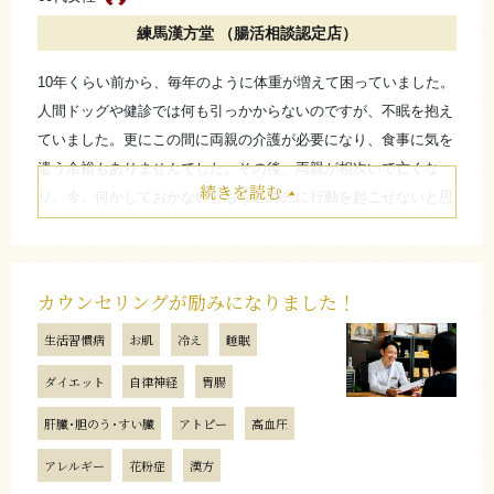
関する講義が始まったのには正直驚きましたが、丁寧にココを話
練馬漢方堂 （腸活相談認定店）
してくださったのが「漢方頼ってみよう！」と思えたポイントか
もしれません。10ヵ月近く病院の薬（ステロイド）でどうにもな
10年くらい前から、毎年のように体重が増えて困っていました。
らなかったのだし、ほかに頼るものがなかった…というのもあっ
人間ドッグや健診では何も引っかからないのですが、不眠を抱え
たかもしれませんが、決して安くはない買い物を決断できたのも
ていました。更にこの間に両親の介護が必要になり、食事に気を
店主の熱心なお話しがあったからだと思っています。
遣う余裕もありませんでした。その後、両親が相次いで亡くな
続きを読む
漢方を開始して、3ヵ月と数週間ほどになりますが、まず1ヵ月目
り、今、何かしておかないともうこの先に行動を起こせないと思
で体重は4kgほど落ち、3ヵ月目にはトータルで6kgほど落ちてま
い、練馬漢方堂さんを訪ねてみました。話を聞いてみると、ネッ
す（スタート76.2→3ヵ月目70.0以下）。
トで出ているような無理矢理痩せるような方法や薬ではなく、体
そして身体の痒みや発疹に関しても3ヵ月目からはびっくりする
質を漢方で整えながらやっていくという点が良いなと思い、始め
カウンセリングが励みになりました！
ほど軽くなっています。薬を飲まないと寝れないのが頼らずとも
てみました。開始して1年程になりますが、完全になくなった訳
寝れるし、発疹も少しずつですが赤みが茶色に変化し、「かきむ
生活習慣病
お肌
冷え
睡眠
ではありませんが、かなり不眠が改善し、気圧による頭痛やめま
しる」といったことがなくなっています。
いがほとんど無くなりました。更に踵がつけないほど痛かった足
ダイエット
自律神経
胃腸
今回、アトピーに近い？症状が出て、ダイエットをある意味「手
底腱膜炎も体重の減少と共に楽になりました。今年の目標として
段」として体質改善に挑みましたが、腸の状態をよくしておくこ
肝臓･胆のう･すい臓
アトピー
高血圧
は、この調子で60kgという壁を突破したいと思っています！
とは色々なことにもよい、ということがわかりましたし、体重維
アレルギー
花粉症
漢方
持のための食事への気づかいはもちろん、漢方も続けていこうか
お店からのコメント