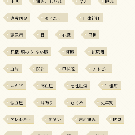
小児
痛み、しびれ
冷え
睡眠
疲労回復
ダイエット
自律神経
糖尿病
目
心臓
胃腸
肝臓･胆のう･すい臓
腎臓
泌尿器
血液
関節
甲状腺
アトピー
ニキビ
高血圧
悪性腫瘍
生理痛
低血圧
耳鳴り
むくみ
更年期
アレルギー
めまい
肩の痛み
喘息