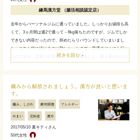
お店からのコメント
練馬漢方堂 （腸活相談認定店）
去年からパーソナルジムに通っていました。しっかりお値段も高
決して楽な道のりではありませんでしたが、振り返ってみ
くて、3ヵ月間は週2で通って－8kg落ちたのですが、ジムでしか
ると-15kgというとても大きな変化がありましたね。カウン
できない内容だったので、辞めたらリバウンドしていまいまし
セリングが励みになったと言って頂き、私も良いお手伝い
た。コスト的に続けるのは難しかったので、普通のジムにも行っ
が出来たと自信が持てました！もう一息目標に向かって一
続きを読む
たのですが、学業と仕事のバランスを取るにも、通う事がなかな
緒に乗り越えましょう！
か出来ませんでした。そんな時、練馬漢方堂さんの看板を見か
（練馬漢方堂 小黒和哉）
け、気になってホームページを読み込みました。
すると、なぜジムに通っていたのにリバウンドしてしまったのか
痛みから解放されましょう。漢方が良いと思いま
という理由も分かり、自分に当てはまることが多く電話してみま
たたむ
す。
した。漢方を始めてから特に、元々良かった便通がケタ違いに良
痛み、しびれ
疲労回復
アレルギー
くなり、それに伴って、痩せ方もとても良くて驚きました。もう
さらに詳しく
じき始めて100日を超えようとしていますが、食事に対する満足
めまい
花粉症
漢方
度が充分あり、食べ過ぎるような事もなく、楽しめています。
2017/05/10 夏キティさん
50代女性
お店からのコメント