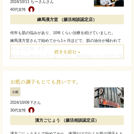
たたむ
2024/10/11 ちーさんさん
40代女性
練馬漢方堂 （腸活相談認定店）
何年も肌の悩みがあり、10年くらい治療を続けていました。
練馬漢方堂さんで始めてから1ヶ月ほどで、肌の油分が補われて
きたように思います。
続きを読む
周りからも肌がキレイになってきた、赤みがなくなってきたと気
づいてもらえました。
病院で薬をもらうことがなくなってきたので、これからも続けて
いきたいと思います。
お肌の調子もとても良いです。
お肌
たたむ
2024/10/09 Yさん
30代女性
漢方ごじょう （腸活相談認定店）
漢方ごじょうさんで始めてから、体調だけでなくお肌の調子もと