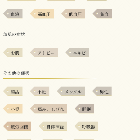
血液
高血圧
低血圧
貧血
お肌の症状
お肌
アトピー
ニキビ
その他の症状
腸活
不妊
メンタル
男性
小児
痛み、しびれ
睡眠
疲労回復
自律神経
呼吸器