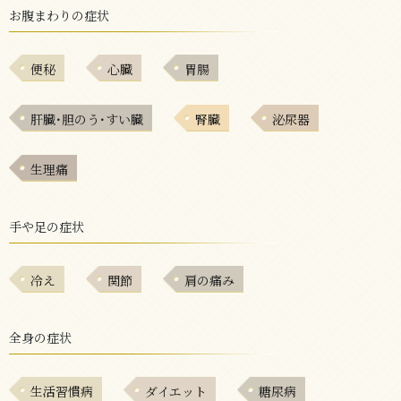
お腹まわりの症状
便秘
心臓
胃腸
肝臓･胆のう･すい臓
腎臓
泌尿器
生理痛
手や足の症状
冷え
関節
肩の痛み
全身の症状
生活習慣病
ダイエット
糖尿病