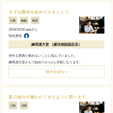
今年の夏は暑く汗もかいたので、心配しましたが、体質も以前と
変わったのか大丈夫でした。
まずは腸活を始めてみましょう。
食べ物や日々の生活のアドバイスも参考になりました。
お肌
睡眠
腸活
お店からのコメント
2024/10/18 aaaさん
50代男性
練馬漢方堂 （腸活相談認定店）
症状が良くなり、良かったですね。皮フは漢方薬だけでは
なく、食べ物なども関係します。また、気になることがあ
何年も肥満と眠れないことに悩んでいました。
りましたらご相談下さい。
練馬漢方堂さんで始めてから1ヵ月程になります。
（日座薬局 日座 崇）
始めてから1週間程でお通じが良くなり、少しですが眠れるよう
続きを読む
になりました。
顔も肌艶が良くなったと言われました。
たたむ
やはり腸活は重要だと思ったので、これからも続けようと思いま
す。
肌の油分が補われてきたように思います。
まずは腸活を始めてみましょう。
お肌
効果