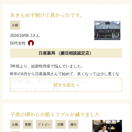
たった10日で、いい方向に変化してきました。
このまま少し続けたいと思います。もっと早く始めれば良かっ
あきらめず続けて良かったです。
た。
お肌
お店からのコメント
2024/10/06 Jさん
50代女性
日座薬局 （腸活相談認定店）
2年間、つらい思いをされたことと思います。
このまま続けていけば、少しずつですが、改善されていく
3年前より、結節性痒疹で悩んでいました。
と思います。
昨年の6月から日座薬局さんで始めて、良くなっては少し悪くな
（日座薬局 日座 崇）
りを繰り返し、徐々に良くなっていきました。
続きを読む
時間はかかりましたが、始めてよかった。
あきらめず、治ると信じて続けて良かったです。
たたむ
お店からのコメント
子供の頃からの肌トラブルが減りました
お肌
胃腸
アトピー
効果
漢方
あきらめず、続けて良かったですね。