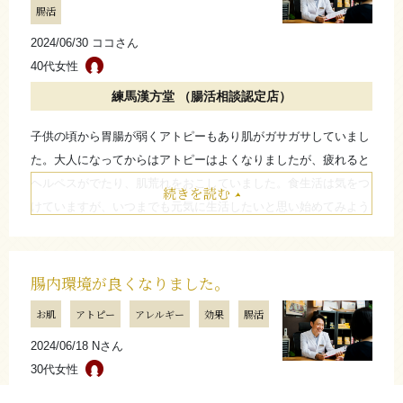
腸活
始める前とは、ヒフの状態もすごく良くなり、良かったで
す。
2024/06/30 ココさん
40代女性
（日座薬局 日座 崇）
練馬漢方堂 （腸活相談認定店）
子供の頃から胃腸が弱くアトピーもあり肌がガサガサしていまし
たたむ
た。大人になってからはアトピーはよくなりましたが、疲れると
ヘルペスがでたり、肌荒れをおこしていました。食生活は気をつ
続きを読む
けていますが、いつまでも元気に生活したいと思い始めてみよう
と思いました。
また、友達から漢方のマンガを勧められて読んだことから興味を
持っていました。
腸内環境が良くなりました。
私の場合、体質にあったようで始めてから体調に変化がありまし
お肌
アトピー
アレルギー
効果
腸活
た。肌トラブルが減り、アレルギー症状がでにくくなりました。
2024/06/18 Nさん
できるだけ薬に頼らず生活をしたいのでこれからも続けていこう
30代女性
と思います。
練馬漢方堂 （腸活相談認定店）