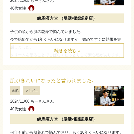
2024/12/05 ちーさんさん
40代女性
練馬漢方堂 （腸活相談認定店）
子供の頃から肌の乾燥で悩んでいました。
今で始めてから1年くらいになりますが、始めてすぐに効果を実
感しました。
続きを読む
クリームを塗ることでしばらくしっとりして安心感があります。
いろんな年代の方に合うと思いますので、ぜひお試しください。
たたむ
肌がきれいになったと言われました。
お肌
アトピー
2024/11/06 ちーさんさん
40代女性
練馬漢方堂 （腸活相談認定店）
何年も前から肌荒れで悩んでおり、もう10年くらいになります。