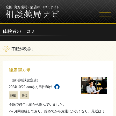
体験者の口コミ
不眠が改善！
練馬漢方堂
（腸活相談認定店）
2024/10/22 aaaさん
男性50代
睡眠
腸活
不眠で何年も前から悩んでいました。
2ヶ月間継続しており、始めてからお通じが良くなり、最近はう