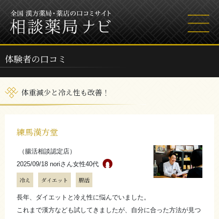
体験者の口コミ
体重減少と冷え性も改善！
練馬漢方堂
（腸活相談認定店）
2025/09/18 noriさん
女性40代
冷え
ダイエット
腸活
長年、ダイエットと冷え性に悩んでいました。
これまで漢方なども試してきましたが、自分に合った方法が見つ