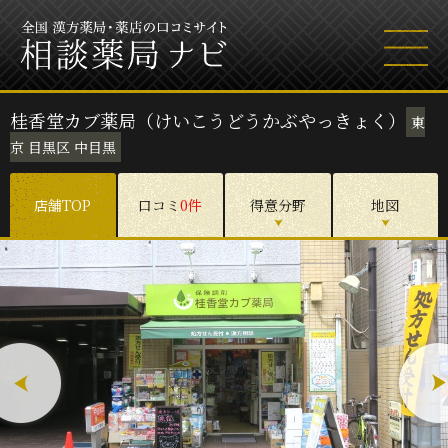
桂香堂カブ薬局（けいこうどうかぶやっきょく）
東
京 目黒区 中目黒
店舗TOP
口コミ
0件
得意分野
地図