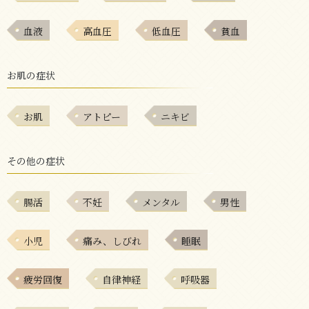
血液
高血圧
低血圧
貧血
お肌の症状
お肌
アトピー
ニキビ
その他の症状
腸活
不妊
メンタル
男性
小児
痛み、しびれ
睡眠
疲労回復
自律神経
呼吸器