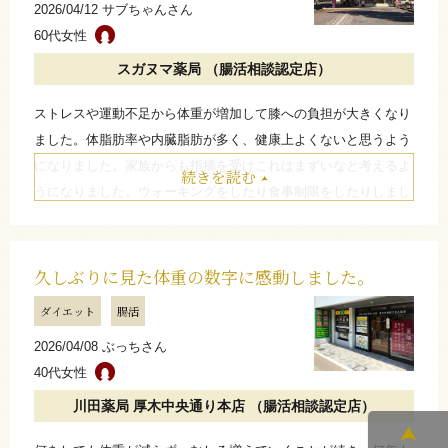
2026/04/12 サブちゃんさん
と思います。
60代女性
たたむ
スガヌマ薬局 （腸活相談認定店）
ストレスや運動不足から体重が増加して膝への負担が大きくなり
ました。体脂肪率や内臓脂肪が多く、健康上よくないと思うよう
になりました。家族からも指摘を受けこれはまずいなと考えるよ
続きを読む
うになりました。ウォーキングをしたり食事制限をしたりしまし
たが効果は見られませんでした。 人間ドックで指導を受けて真
剣に体重を減らそうと思いました。 健康的になって長生きしよ
うと思いがんばって体重を減らそうと決意しました。
久しぶりに見た体重の数字に感動しました。
悩み始めたのは1年以内で、現在は約7ヶ月ほど継続しています。
ダイエット
腸活
始めてから1ヶ月以内に少しずつ変化を感じるようになり、体重
2026/04/08 ぶっちさん
は9kg減少し、体脂肪率や内臓脂肪の変化もあり、膝への負担も
40代女性
軽くなったように感じています。職場の同僚や友人からも「痩せ
たね」と言われることが増えました。現在はあと2kgほど減らし
川田薬局 厚木中央通り本店 （腸活相談認定店）
たいという思いと、健康的に生活していきたいという気持ちで継