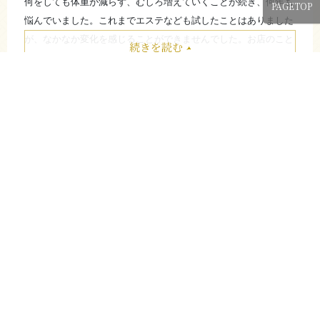
何をしても体重が減らず、むしろ増えていくことが続き、何年も
続しています。
PAGETOP
悩んでいました。これまでエステなども試したことはありました
つらい運動や食事制限をしなくても体重が確実に減少しました。
が、なかなか変化を感じることができませんでした。お店のこと
私と同じ悩みをもっている方ぜひ試してみてください。
続きを読む
は広告で知り、無理なく続けられそうだと感じたことから始めて
たたむ
みようと思いました。始めてから1ヶ月以内に少しずつ変化を感
じるようになり、朝の目覚めが以前よりスッキリしたように感じ
たり、体重が少しずつ減って体が軽くなったように感じていま
毎日を楽しめる時間が増えた
す。
便秘
腸活
同じように一人ではダイエットが続かない方にとっては、良いと
2026/04/01 Yさん
思います。
70代女性
お店の方からアドバイスもらったり、変化を見てもらうことで、
ちゃんとしなきゃという気持ちになります。久しぶりに見た体重
漢方ごじょう （腸活相談認定店）
の数字に感動しました。
以前よりお腹がすっきりしたと感じる日が増え、食事や外出を楽
たたむ
しめる機会が増えたように思います。
続きを読む
たたむ