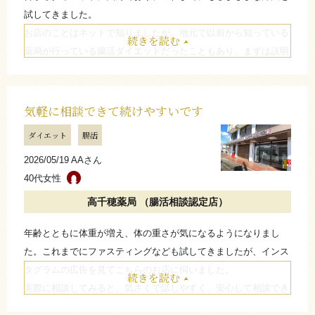
試してきました。
お店のことはネットで知りましたが、地元で以前から知っている
続きを読む
薬局が行っている腸活ダイエットだったこともあり、まずは説明
を聞いてみようと思いました。
始めてから1ヶ月以内に変化を感じるようになり、体重の推移を
見ながら取り組む中で、自分なりに変化を実感することができま
気軽に相談できて続けやすいです
した。
ダイエット
腸活
少しお値段はお高めですが、これまでなかなか思うような結果を
2026/05/19 AAさん
感じられませんでしたが、継続することで変化を感じることがで
40代女性
きました。
1ヶ月続けることが出来れば、見えて来ると思いますよ。 糖質制
高千穂薬局 （腸活相談認定店）
限や炭水化物をなるべく食べない生活ですが、体重が減って行く
年齢とともに体重が増え、体の重さが気になるようになりまし
のを見たら、 まったく辛くありません。
た。これまでにファスティングなども試してきましたが、インス
たたむ
タグラムの広告を見てこちらのお店に伺いました。
続きを読む
実際に相談してみると、気さくで話しやすく、安心して相談でき
る印象でした。続けていく中で、以前より体が軽く感じられ、調