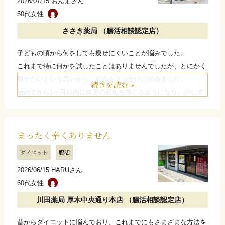
2026/07/15 おんまさん
50代女性
ささき薬局 （腸活相談認定店）
子どもの頃から何をしても痩せにくいことが悩みでした。
これまで特に何かを試したことはありませんでしたが、とにかく
痩せたいという思いから、紹介をきっかけに始めました。
続きを読む
始めてから1ヶ月以内に体重の変化を感じるようになり、少しず
つ体重が減り始めました。
漢方はちょっとお高いけど、覚悟を決めてやれば結果は出ると思
う。
まったく辛くありません
ダイエット
腸活
たたむ
2026/06/15 HARUさん
60代女性
川田薬局 厚木中央通り本店 （腸活相談認定店）
昔からダイエットに悩んでおり、これまでにもさまざまな方法を