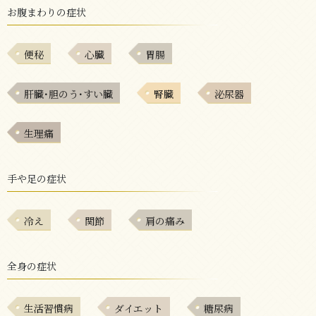
お腹まわりの症状
便秘
心臓
胃腸
肝臓･胆のう･すい臓
腎臓
泌尿器
生理痛
手や足の症状
冷え
関節
肩の痛み
全身の症状
生活習慣病
ダイエット
糖尿病