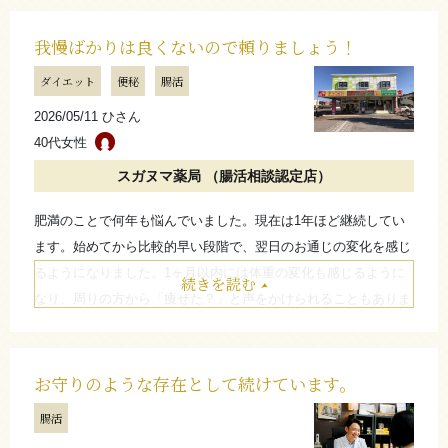
子もよい気がしています。
現在2ヵ月ほど継続していますが、今後も無理のないペースで続
我慢ばかりは良くないので頼りましょう！
けてみたいと思っています。健康的な生活を目指したい方や、気
ダイエット
便秘
腸活
軽に相談できる場所を探している方は、一度予約してみてもよい
2026/05/11 ひさん
のではないでしょうか。
40代女性
お店からのコメント
スガヌマ薬局 （腸活相談認定店）
肥満のことで何年も悩んでいました。現在は1年ほど継続してい
この度はご相談いただきありがとうございました。
ます。始めてから比較的早い段階で、翌日のお通じの変化を感じ
急な体重減少、過度な食事制限はリバウンドに繋がりま
るようになりました。1ヶ月以内には体重の変化も感じるように
続きを読む
す。無理なくとても良いペースで体重を落とす事ができま
なり、周りの方から「痩せた？」と声をかけられることもありま
したね。
した。間食や外食をする際にも心強く感じられるため、今も続け
ここから増やさずしっかり体重キープしていきましょう。
ています。同じように悩んでいる方も、我慢しすぎず、無理のな
（高千穂薬局 青木秀一）
い形で取り入れながら続けていくと良いと思います。
お守りのような存在として続けています。
腸活
たたむ
たたむ