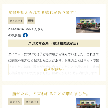
が、自分では食事との付き合い方を意識するようになったと感じ
ています。食べたいときの“お守り”のような存在として続けてお
食欲を抑えられてる感じがあります！
り、食事を我慢しすぎるのではなく、うまく取り入れながら楽し
ダイエット
腸活
むことが大切だと思います。
2026/04/14 BANくんさん
たたむ
40代男性
スガヌマ薬局 （腸活相談認定店）
ダイエットについては子どもの頃から悩んでいました。これまで
に病院や漢方なども試したことがあり、お店のことはネットで知
りました。以前、漢方が自分に合っていたことを思い出し、改め
続きを読む
て相談させていただきました。始めてから1ヶ月以内に少しずつ
変化を感じるようになり、食欲についてもなんとなく抑えられて
いるように感じることがありました。
最初の頃は脱力感のような感覚や疲れやすさを感じることもあり
「痩せたね」と言われることが増えました。
ましたが、慣れてくると体調も良く過ごせていると感じました。
メンタル
ダイエット
同じように悩んでいる方は、一度試してみても良いのではないか