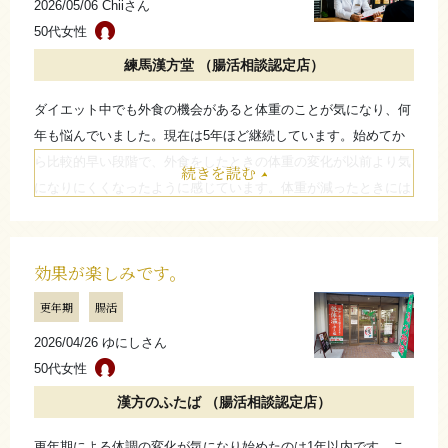
2026/05/06 Chiiさん
50代女性
練馬漢方堂 （腸活相談認定店）
ダイエット中でも外食の機会があると体重のことが気になり、何
年も悩んでいました。現在は5年ほど継続しています。始めてか
ら比較的早い段階で、外食をしたときの体重の変化が以前より気
続きを読む
になりにくくなったように感じています。体重が減ったときには
周りから「痩せた？」と言われたこともありましたが、現在は大
きな変化はなく、安定しているように感じています。集まりでの
食事や外食の際にもあまり気にしすぎずに楽しめるので、お守り
効果が楽しみです。
のような存在として続けています。
更年期
腸活
たたむ
2026/04/26 ゆにしさん
50代女性
漢方のふたば （腸活相談認定店）
更年期による体調の変化が気になり始めたのは1年以内です。こ