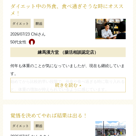
周りの方からも見た目で「痩せたね」と言われるようになり、自
ダイエット中の外食、食べ過ぎそうな時にオスス
メ！
分でも変化を実感しています。
一度辞めましたが、食事を変えていないので、続けないと少しず
ダイエット
腸活
つ体重も増えました。
2026/07/23 Chiiさん
今は外食の際も気にしすぎず食事を楽しめるよう、お守りのよう
50代女性
な存在として続けています。同じように悩んでいる方も、お守り
代わりに取り入れてみるのも良いと思います。
練馬漢方堂 （腸活相談認定店）
何年も体重のことが気になっていましたが、現在も継続していま
たたむ
す。
始めてから比較的早い段階で、外食や食べ過ぎる時に取り入れる
続きを読む
と、体重の増加が抑えられているように感じています。
周りから特に反応はありませんが、安心して外食を楽しめること
から、今も続けています。
覚悟を決めてやれば結果は出る！
たたむ
ダイエット
腸活