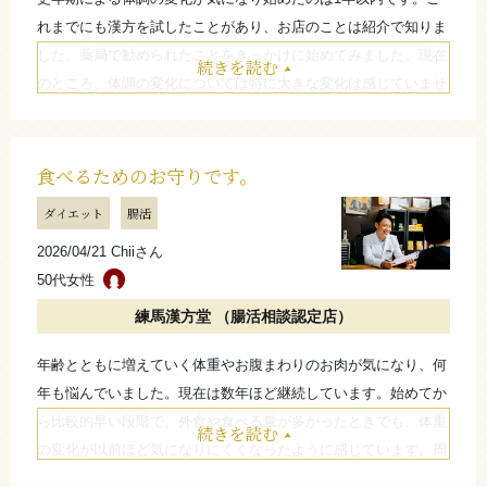
れまでにも漢方を試したことがあり、お店のことは紹介で知りま
した。薬局で勧められたことをきっかけに始めてみました。現在
続きを読む
のところ、体調の変化については特に大きな変化は感じていませ
んが、自分の体と向き合いながら続けています。
たたむ
食べるためのお守りです。
ダイエット
腸活
2026/04/21 Chiiさん
50代女性
練馬漢方堂 （腸活相談認定店）
年齢とともに増えていく体重やお腹まわりのお肉が気になり、何
年も悩んでいました。現在は数年ほど継続しています。始めてか
ら比較的早い段階で、外食や食べる量が多かったときでも、体重
続きを読む
の変化が以前ほど気になりにくくなったように感じています。周
りの方から「食べても太らないね」と言われることもあります