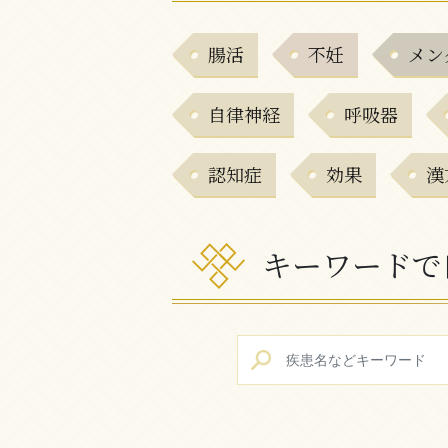
腸活
不妊
メン
自律神経
呼吸器
認知症
効果
漢
キーワードで