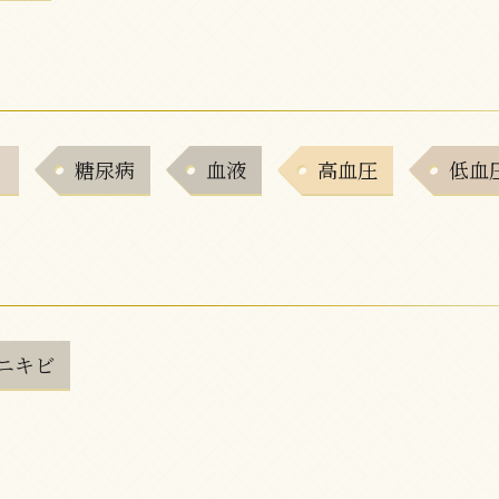
ト
糖尿病
血液
高血圧
低血
ニキビ