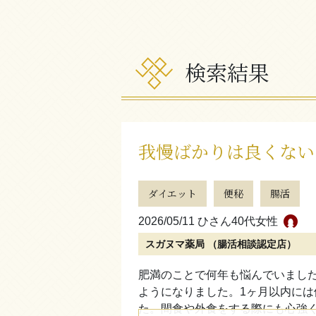
検索結果
我慢ばかりは良くない
ダイエット
便秘
腸活
2026/05/11 ひさん
40代女性
スガヌマ薬局 （腸活相談認定店）
肥満のことで何年も悩んでいまし
ようになりました。1ヶ月以内に
た。間食や外食をする際にも心強