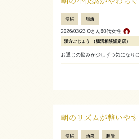
朝の不快感がやわらぐ
便秘
腸活
2026/03/23 Oさん
60代女性
漢方ごじょう （腸活相談認定店）
お通じの悩みが少しずつ気になり
朝のリズムが整いやす
便秘
効果
腸活