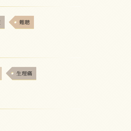
症
難聴
生理痛