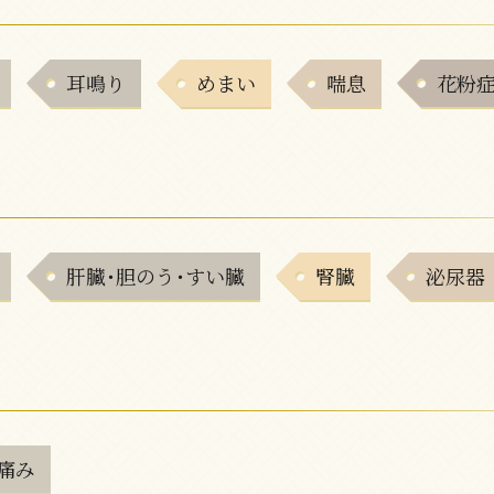
耳鳴り
めまい
喘息
花粉
肝臓･胆のう･すい臓
腎臓
泌尿器
痛み