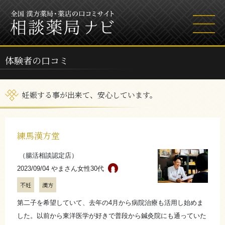
体験者の口コミ
妊娠する事が出来て、安心しています。
練馬漢方堂
（腸活相談認定店）
2023/09/04 やまさん
女性30代
不妊
漢方
第二子を希望していて、去年の4月から病院治療も活用し始めま
した。以前から東洋医学が好きで普段から鍼灸院にも通っていた