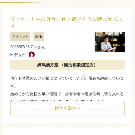
ダイエット中の外食、食べ過ぎそうな時にオスス
メ！
ダイエット
腸活
2026/07/23 Chiiさん
50代女性
練馬漢方堂 （腸活相談認定店）
何年も体重のことが気になっていましたが、現在も継続していま
す。
始めてから比較的早い段階で、外食や食べ過ぎる時に取り入れる
と、体重の増加が抑えられているように感じています。
続きを読む
周りから特に反応はありませんが、安心して外食を楽しめること
から、今も続けています。
たたむ