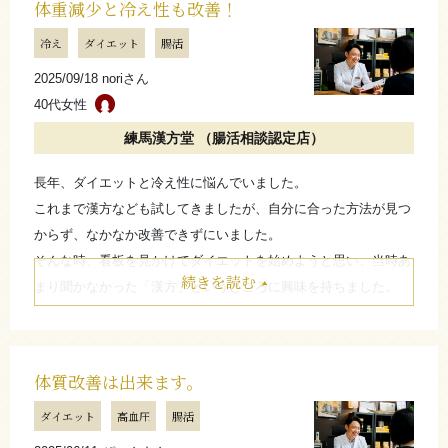
さらに詳しく
体重減少と冷え性も改善！
冷え
ダイエット
腸活
2025/09/18 noriさん
40代女性
練馬漢方堂 （腸活相談認定店）
長年、ダイエットと冷え性に悩んでいました。
これまで漢方なども試してきましたが、自分に合った方法が見つ
からず、なかなか改善できずにいました。
そんな時、看板を見かけてダイエットを始めようと思い、当時あ
続きを読む
まり聞かなかった「漢方」というところに興味を持ちました。
始めてから1年以内に、体重が減少しただけでなく、冷え性も改
善してきました。
気軽に相談にのってくれ、自分の体質に合わせて紹介してくれま
体質改善は出来ます。
す。寄り添ってくれるので安心して任せられると思います。
ダイエット
高血圧
腸活
たたむ