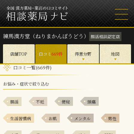
練馬漢方堂（ねりまかんぽうどう）
腸活相談認定店
店舗TOP
口コミ
669件
得意分野
地図
口コミ一覧(669件)
お悩み・症状で絞り込む
腸活
不妊
便秘
頭痛
生活習慣病
お肌
メンタル
男性