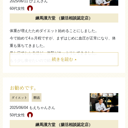
2025/06/11 ぴょんさん
60代女性
さらに詳しく
練馬漢方堂 （腸活相談認定店）
体重が増えたためダイエット始めることにしました。
今で始めて4ヵ月程ですが、まずはじめに血圧が正常になり、体
重も落ちてきました。
見た目でわかるほど、体型がスッキリしてきました。
続きを読む
もう少し痩せたいので続けています。
体質改善は出来ます。体重を落とすのに糖質制限をしますが、運
動は一切しないので、楽です。
お勧めです。
たたむ
ダイエット
腸活
さらに詳しく
2025/06/04 もえちゃんさん
50代女性
練馬漢方堂 （腸活相談認定店）