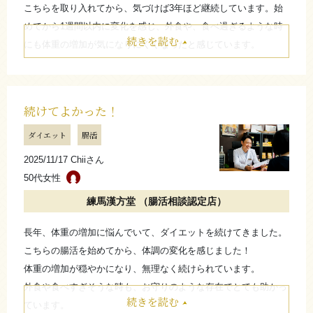
こちらを取り入れてから、気づけば3年ほど継続しています。始
めてから1週間以内に変化を感じ、外食や、食べ過ぎるような時
続きを読む
にも体重の増加が気になりにくくなったと感じています。
悩みだった体重管理についても、始めてすぐに手応えを感じまし
た。大きな変動が少なくなり、周りからも「体型が変わらない
ね」と言われることが増えました。
続けてよかった！
自分にとって“お守り”のような存在です。
ダイエット
腸活
たたむ
2025/11/17 Chiiさん
50代女性
さらに詳しく
練馬漢方堂 （腸活相談認定店）
長年、体重の増加に悩んでいて、ダイエットを続けてきました。
こちらの腸活を始めてから、体調の変化を感じました！
体重の増加が穏やかになり、無理なく続けられています。
外食や食べすぎそうな時も、お守りのような存在でとても助かっ
続きを読む
ています。