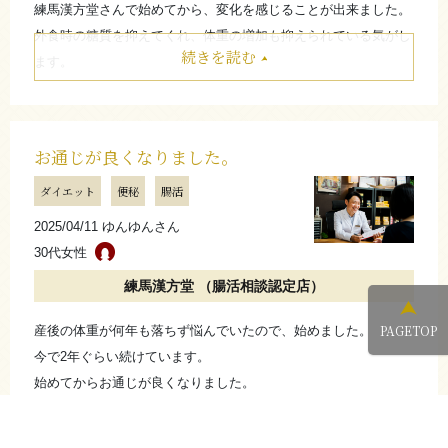
練馬漢方堂さんで始めてから、変化を感じることが出来ました。
外食時の糖質を抑えてくれ、体重の増加も抑えられている気がし
続きを読む
ます。
周りからも、「食べる割には、体型維持しているね」と言っても
らえました。
糖質カットしてくれるお守りです。
お通じが良くなりました。
たたむ
ダイエット
便秘
腸活
2025/04/11 ゆんゆんさん
さらに詳しく
30代女性
練馬漢方堂 （腸活相談認定店）
PAGETOP
産後の体重が何年も落ちず悩んでいたので、始めました。
今で2年ぐらい続けています。
始めてからお通じが良くなりました。
お話を聞いてもらえるし、お通じが良くなるのでこれからも続け
続きを読む
ていきます。