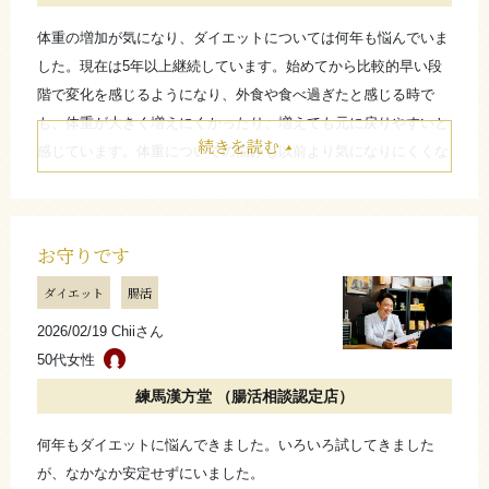
体重の増加が気になり、ダイエットについては何年も悩んでいま
した。現在は5年以上継続しています。始めてから比較的早い段
階で変化を感じるようになり、外食や食べ過ぎたと感じる時で
も、体重が大きく増えにくかったり、増えても元に戻りやすいと
続きを読む
感じています。体重についての悩みも以前より気になりにくくな
りました。周りから特に言われることはありませんが、自分の中
では変化を感じています。外食や食べたい時のお守りのような存
在として、もうそろそろ大丈夫かなと思いながらも継続していま
お守りです
す。
ダイエット
腸活
たたむ
2026/02/19 Chiiさん
50代女性
さらに詳しく
練馬漢方堂 （腸活相談認定店）
何年もダイエットに悩んできました。いろいろ試してきました
が、なかなか安定せずにいました。