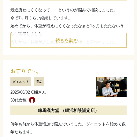
最近痩せにくくなって、、というのが悩みで相談しました。
今で7ヶ月くらい継続しています。
始めてから、体重が増えにくくなったなぁと1ヶ月もたたないう
ちに実感しました。
続きを読む
周りから、お腹が少し見た目減ったよね！と言われました。
糖質制限がそんなに気にしすぎることなくできるので、これから
も継続します。
体重が増えにくくなるので、お勧めです。
お守りです。
たたむ
ダイエット
腸活
2025/06/02 Chiiさん
さらに詳しく
50代女性
練馬漢方堂 （腸活相談認定店）
何年も前から体重増加で悩んでいました。ダイエットを始めて数
年たちます。