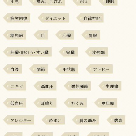
小児
痛み、しびれ
冷え
睡眠
疲労回復
ダイエット
自律神経
糖尿病
目
心臓
胃腸
肝臓･胆のう･すい臓
腎臓
泌尿器
血液
関節
甲状腺
アトピー
ニキビ
高血圧
悪性腫瘍
生理痛
低血圧
耳鳴り
むくみ
更年期
アレルギー
めまい
肩の痛み
喘息