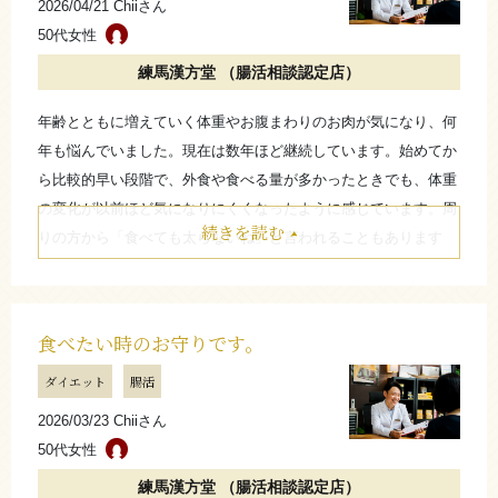
2026/04/21 Chiiさん
さらに詳しく
50代女性
練馬漢方堂 （腸活相談認定店）
年齢とともに増えていく体重やお腹まわりのお肉が気になり、何
年も悩んでいました。現在は数年ほど継続しています。始めてか
ら比較的早い段階で、外食や食べる量が多かったときでも、体重
の変化が以前ほど気になりにくくなったように感じています。周
続きを読む
りの方から「食べても太らないね」と言われることもあります
が、自分では食事との付き合い方を意識するようになったと感じ
ています。食べたいときの“お守り”のような存在として続けてお
り、食事を我慢しすぎるのではなく、うまく取り入れながら楽し
食べたい時のお守りです。
むことが大切だと思います。
ダイエット
腸活
たたむ
2026/03/23 Chiiさん
50代女性
さらに詳しく
練馬漢方堂 （腸活相談認定店）