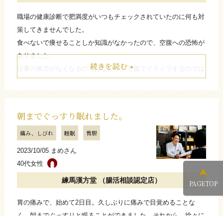
職場の健康診断で肥満度がいつもチェックされていたのに何も対
策してきませんでした。
食べないで痩せることしか知識がなかったので、空腹への恐怖が
ありました。
続きを読む
仕事の体力がなくなるのではないか、空腹でイライラするのでは
ないかと思っていましたが、漢方で痩せるんだ？！という驚きか
ら、同じく肥満で悩んでいた娘とお試しという形で、看板を見て
知っていた練馬漢方堂さんに問い合わせさせて頂きました。
朝までぐっすり眠れました。
始めてから1ヵ月程で、本当に緩やかですが体重が落ちていき、
痛み、しびれ
睡眠
胃腸
数字で見るより、自分のお腹を触ると厚みが減っていくのが分か
りました。
2023/10/05 まめさん
何より体調が安定した状態で取り組めたのは漢方のおかげだと思
40代女性
います。
練馬漢方堂 （腸活相談認定店）
PAGETOP
年齢的に、ダイエットで体調崩したり体力を失うことはしたくな
いのでそういう点でその都度、体調に合わせて提示して頂ける漢
胃の痛みで、始めて2日目。久しぶりに痛みで目覚めることな
方ダイエットは最適だと思います。
く、朝までぐっすりと眠ることができました。それから、徐々に