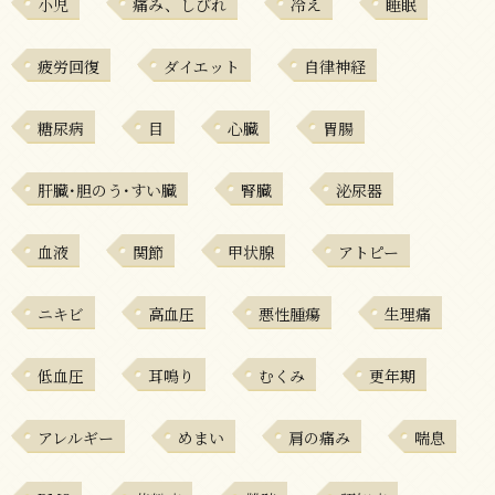
小児
痛み、しびれ
冷え
睡眠
疲労回復
ダイエット
自律神経
糖尿病
目
心臓
胃腸
肝臓･胆のう･すい臓
腎臓
泌尿器
血液
関節
甲状腺
アトピー
ニキビ
高血圧
悪性腫瘍
生理痛
低血圧
耳鳴り
むくみ
更年期
アレルギー
めまい
肩の痛み
喘息