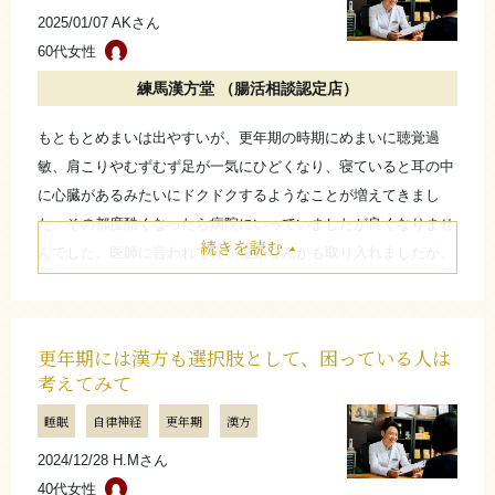
1人でダイエットするよりも伴走してくれる人がいてくれると長
2025/01/07 AKさん
く頑張れるし効率が良いと思います！
60代女性
練馬漢方堂 （腸活相談認定店）
たたむ
もともとめまいは出やすいが、更年期の時期にめまいに聴覚過
さらに詳しく
敏、肩こりやむずむず足が一気にひどくなり、寝ていると耳の中
に心臓があるみたいにドクドクするようなことが増えてきまし
た。その都度酷くなったら病院にいっていましたが良くなりませ
続きを読む
んでした。医師に言われて軽い運動なんかも取り入れましたが、
それも症状が改善するような効果はありませんでした。練馬漢方
堂さんのお店の前をよく通ってて知ってて検索して、色んな口コ
ミや店主さんの経歴や思いの記事を読んで、あと比較的若かった
更年期には漢方も選択肢として、困っている人は
のでしっかり話を聞いてくれるかもと感じました。店主の上田先
考えてみて
生は話してて楽しいし、良い意味で専門家っぽくなかったので身
睡眠
自律神経
更年期
漢方
構えず相談できた感じがしました。
色々工夫して頂いて、いつの間にか忘れているような症状も多く
2024/12/28 H.Mさん
て「効いているんだな」と実感します。
40代女性