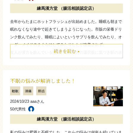
むずむず足は20代からたまにあって、更年期に悪化し病院で薬を
練馬漢方堂 （腸活相談認定店）
処方されていましたが、それも徐々に治まらないようになってき
ていました。そんなひどい状態のものがたまに気になる時はある
去年からたまにホットフラッシュが出始めました。睡眠も朝まで
ものの、辛かった夜が安眠出来ており症状が出ていません。
眠れなくなり途中で起きてしまうようになった。市販の栄養ドリ
ンク飲んでみたり、睡眠によいというサプリを飲んでみたり、オ
お店からのコメント
ーダーメイドのまくらにしてみたりしたが改善されず。
続きを読む
友人が漢方を飲んでいると聞いて、漢方の選択肢に気づき駅のポ
スターで知っていた練馬漢方堂さんに来ました。店内は思ってい
病院で上手くいかないことは、ぜひ漢方を頼ってみてくだ
たのと違い薬草が並んでいる感じではなく整頓されていて、店主
さい。西洋医学が苦手な事は東洋医学が得意な事が多いも
の上田先生も薬剤師でノリが良く面白い方で良かったです。
のです。
不眠の悩みが解消しました！
ホットフラッシュも完全ではないが、生活に支障がなくなりまし
（練馬漢方堂 上田晃平）
睡眠
頭痛
腸活
た！
夜の睡眠も毎日ではないが眠れる日も出てきています。
2024/10/23 aaaさん
たたむ
50代男性
お店からのコメント
練馬漢方堂 （腸活相談認定店）
さらに詳しく
私の悩みは肥満と不眠でした。これらの悩みは何年も続いていま
更年期のトラブルはバランスの乱れ。バランスの乱れを良