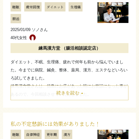
睡眠
疲労回復
ダイエット
生理痛
さらに詳しく
腸活
2025/01/09 ソノさん
40代女性
練馬漢方堂 （腸活相談認定店）
ダイエット、不眠、生理痛、疲れで何年も前から悩んでいまし
た。今までに病院、鍼灸、整体、薬局、漢方、エステなどいろい
ろ試してきました。
練馬漢方堂さんは、徳島にお店があった時にお世話になった事が
続きを読む
あるので、今回相談させていただきました。
始めてから半年ぐらいで、ほぼ目標体重まで減りました！
食欲が暴走せず食べる量が減り結果的に徐々に体重が減っていき
ました。
私の不定愁訴には効果がありました！
ダイエット中に気持ちが折れそうになる時、カウンセリングでメ
睡眠
自律神経
更年期
漢方
ンタルケアもして頂きました。