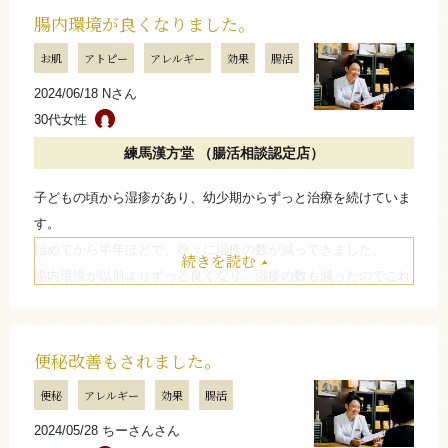
腸内環境が良くなりました。
お肌
アトピー
アレルギー
効果
腸活
2024/06/18 Nさん
30代女性
練馬漢方堂 （腸活相談認定店）
子どもの頃から湿疹があり、幼少期からずっと治療を続けていま
す。
始めてから半年ほどで、徐々に湿疹の数が減ってきました。
続きを読む
腸内環境が以前よりずっと良くなり、湿疹の数も減ったのでこれ
からも続けていきたいです。
たたむ
便秘改善もされました。
便秘
アレルギー
効果
腸活
2024/05/28 ちーさんさん