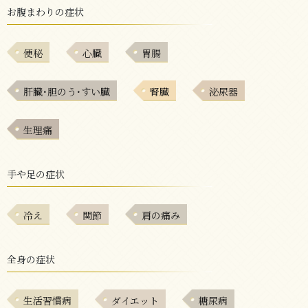
お腹まわりの症状
便秘
心臓
胃腸
肝臓･胆のう･すい臓
腎臓
泌尿器
生理痛
手や足の症状
冷え
関節
肩の痛み
全身の症状
生活習慣病
ダイエット
糖尿病