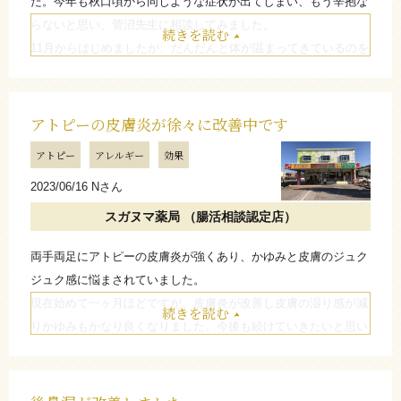
た。今年も秋口頃から同じような症状が出てしまい、もう辛抱な
らないと思い、菅沼先生に相談してみました。
続きを読む
11月からはじめましたが、だんだんと体が温まってきているのを
感じました。偏りがちだった食生活へのアドバイスもいただい
て、今ではすっかり好調です！
手足の冷えも感じなくなり、冷えてもじんましんが出ることはほ
アトピーの皮膚炎が徐々に改善中です
とんどなくなりました！
アトピー
アレルギー
効果
お店からのコメント
2023/06/16 Nさん
スガヌマ薬局 （腸活相談認定店）
ひとまず、改善されたようで何よりです！
両手両足にアトピーの皮膚炎が強くあり、かゆみと皮膚のジュク
ただ、油断せずに食生活が不安定になったりバランスが悪
ジュク感に悩まされていました。
くならないように気を付けてくださいね。
現在始めて一ヶ月ほどですが、皮膚炎が改善し皮膚の湿り感が減
続きを読む
（スガヌマ薬局 菅沼 真一郎）
りかゆみもかなり良くなりました。今後も続けていきたいと思い
ます。
たたむ
お店からのコメント