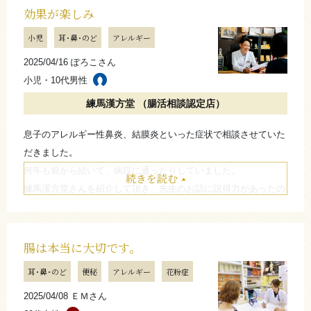
効果が楽しみ
たたむ
小児
耳･鼻･のど
アレルギー
2025/04/16 ぽろこさん
小児・10代男性
練馬漢方堂 （腸活相談認定店）
息子のアレルギー性鼻炎、結膜炎といった症状で相談させていた
だきました。
何年も前から続いて、病院に通ったりしていました。
続きを読む
練馬漢方堂さんを紹介して頂き、先生のお話に説得力があったの
と、息子が始めてみると言ってくれたので続けています。
効果が楽しみです。
腸は本当に大切です。
たたむ
耳･鼻･のど
便秘
アレルギー
花粉症
2025/04/08 ＥＭさん