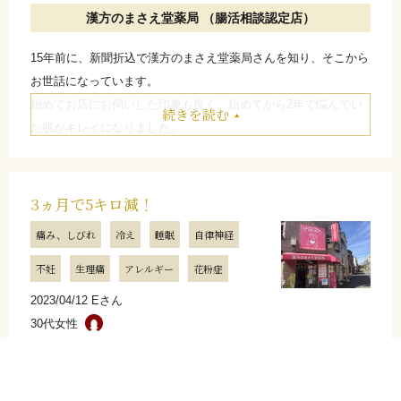
漢方のまさえ堂薬局 （腸活相談認定店）
（スガヌマ薬局 菅沼 真一郎）
15年前に、新聞折込で漢方のまさえ堂薬局さんを知り、そこから
お世話になっています。
たたむ
始めてお店にお伺いした印象も良く、始めてから2年で悩んでい
続きを読む
た肌がキレイになりました。
また、3年前から手のひらのかゆみ、体のかゆみが出てきまし
た。
続けてから今年になって皮膚がキレイになった気がします。
3ヵ月で5キロ減！
2月末に腸活ダイエットのお話をして頂き、太ってきてたし腰が
痛み、しびれ
冷え
睡眠
自律神経
気になっていたので始めることに。続けてから2ヵ月で3キロ落ち
ました。
不妊
生理痛
アレルギー
花粉症
4月になったらまた体重が落ちて、ジーパンが楽になりました。
2023/04/12 Eさん
金額相談もできるので助かっています。
30代女性
漢方のまさえ堂薬局 （腸活相談認定店）
お店からのコメント
生理痛とイライラが人並み以上にあり、悩んでいました。