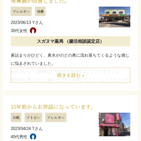
後鼻漏が改善しました。
アレルギー
効果
さらなる皮膚炎の改善に向けて一緒に頑張っていきましょ
2023/06/13 Yさん
う！
30代女性
お肌に負担をかけないよう、
スガヌマ薬局 （腸活相談認定店）
お食事でもなるべく脂っこいものは控えてくださいね。
（スガヌマ薬局 菅沼 真一郎）
鼻詰まりがひどく、鼻水がのどの奥に流れ落ちてくるような感じ
に悩まされていました。
始めてから、2週間ほどで効果を実感することができました。
たたむ
続きを読む
慢性的に感じていた疲れやだるさも気にならなくなってきたので
感謝しています。
お店からのコメント
15年前からお世話になっています。
お肌
アトピー
アレルギー
しつこい後鼻漏が改善されたようで何よりです。甘いもの
2023/04/24 Tさん
を採りすぎるとまたぶり返してしまうかもしれませんの
40代男性
で、くれぐれもお気をつけてくださいね。