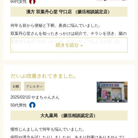
60代女性
漢方 双葉丹心堂 守口店 （腸活相談認定店）
何年も前から便秘と下痢、鼻炎に悩んでいました。
双葉丹心堂さんを知ったきっかけは紹介で、チラシを頂き、腸の
重要性を改めてわかったため、半年はやってみようと思いまし
続きを読む
た。
始めてから1年たたないうちに効果を実感しました。
今までお腹に良いとヨーグルトを一生懸命に食べていましたが、
食べるとお腹が冷えるような気がしてたところ、チラシを頂き、
だいぶ改善されてきました。
多種多様の乳酸菌のお話があったので、始めてみようと思いまし
お肌
アレルギー
た。
2025/02/10 やまちゃんさん
お腹が温かくなるような気がして、便秘薬を飲まなくても、綺麗
50代男性
な便がでるようになり、今で半年ほど続けていますが、時々あっ
た下痢も今はほとんどありません。
大丸薬局 （腸活相談認定店）
便秘がマシになったせいか、今年はひどい花粉だろうと覚悟をし
慢性じんましんで何年も悩んでいました。
ていましたが、薬を飲まず、マシです。
病院や漢方を試したりしましたが、あまり効果はありませんでし
なので、毎年この時期の気だるさが、今年は随分良くなっていま