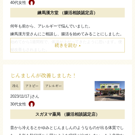
40代女性
練馬漢方堂 （腸活相談認定店）
何年も前から、アレルギーで悩んでいました。
練馬漢方堂さんにご相談し、腸活を始めてみることにしました。
始めてから1週間程で、体温が上がってきたように思います。便
続きを読む
秘改善もされました。
やめるのが怖いのでこれからも続けていきたいです。
たたむ
じんましんが改善しました！
冷え
アトピー
アレルギー
2023/11/17 jさん
30代女性
スガヌマ薬局 （腸活相談認定店）
昔から冷えるとかゆみとじんましんのようなものが出る体質でし