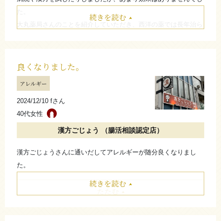
た。
す。
続きを読む
大丸薬局さんのことを紹介していただき、西洋の薬では長年治ら
腸は本当に大切です。単に便だけの作用ではないです。腸を元気
ないため一縷の望みで初めてみました。
にすると、脳にもいいです。
症状は暫くは変化がありませんでしたが、だいぶ改善されてきま
たたむ
した。
良くなりました。
じんましん以外でも、いろいろな相談にのって頂き、免疫力が上
アレルギー
がったのか身体が強くなったように思います。30代は毎年風邪を
2024/12/10 fさん
引いてましたが、今はほとんど引かなくなりました。
40代女性
西洋薬では全く効かない状況で半ば諦めていましたが、根気良く
続けていけばなんとかなるなと思います。直接的な原因だけでな
漢方ごじょう （腸活相談認定店）
く、様々な要因が絡んでいることがある中で漢方はとても有効な
漢方ごじょうさんに通いだしてアレルギーが随分良くなりまし
方法と思います。
た。
たたむ
続きを読む
たたむ