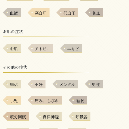
血液
高血圧
低血圧
貧血
お肌の症状
お肌
アトピー
ニキビ
その他の症状
腸活
不妊
メンタル
男性
小児
痛み、しびれ
睡眠
疲労回復
自律神経
呼吸器