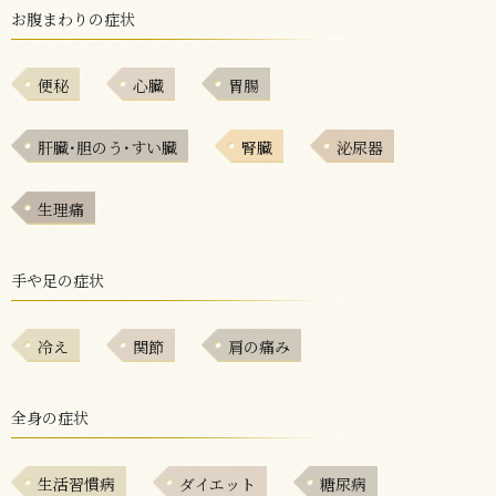
お腹まわりの症状
便秘
心臓
胃腸
肝臓･胆のう･すい臓
腎臓
泌尿器
生理痛
手や足の症状
冷え
関節
肩の痛み
全身の症状
生活習慣病
ダイエット
糖尿病