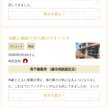
試してきました。
お店のことはネットで知りましたが、地元で以前から知っている
続きを読む
薬局が行っている腸活ダイエットだったこともあり、まずは説明
を聞いてみようと思いました。
始めてから1ヶ月以内に変化を感じるようになり、体重の推移を
見ながら取り組む中で、自分なりに変化を実感することができま
気軽に相談できて続けやすいです
した。
ダイエット
腸活
少しお値段はお高めですが、これまでなかなか思うような結果を
2026/05/19 AAさん
感じられませんでしたが、継続することで変化を感じることがで
40代女性
きました。
1ヶ月続けることが出来れば、見えて来ると思いますよ。 糖質制
高千穂薬局 （腸活相談認定店）
限や炭水化物をなるべく食べない生活ですが、体重が減って行く
年齢とともに体重が増え、体の重さが気になるようになりまし
のを見たら、 まったく辛くありません。
た。これまでにファスティングなども試してきましたが、インス
たたむ
タグラムの広告を見てこちらのお店に伺いました。
続きを読む
実際に相談してみると、気さくで話しやすく、安心して相談でき
る印象でした。続けていく中で、以前より体が軽く感じられ、調