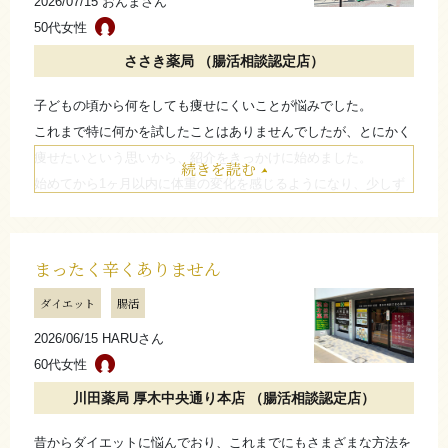
2026/07/15 おんまさん
50代女性
ささき薬局 （腸活相談認定店）
子どもの頃から何をしても痩せにくいことが悩みでした。
これまで特に何かを試したことはありませんでしたが、とにかく
痩せたいという思いから、紹介をきっかけに始めました。
続きを読む
始めてから1ヶ月以内に体重の変化を感じるようになり、少しず
つ体重が減り始めました。
漢方はちょっとお高いけど、覚悟を決めてやれば結果は出ると思
う。
まったく辛くありません
ダイエット
腸活
たたむ
2026/06/15 HARUさん
60代女性
川田薬局 厚木中央通り本店 （腸活相談認定店）
昔からダイエットに悩んでおり、これまでにもさまざまな方法を