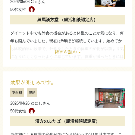
2026/05/06 Chiiさん
50代女性
練馬漢方堂 （腸活相談認定店）
ダイエット中でも外食の機会があると体重のことが気になり、何
年も悩んでいました。現在は5年ほど継続しています。始めてか
ら比較的早い段階で、外食をしたときの体重の変化が以前より気
続きを読む
になりにくくなったように感じています。体重が減ったときには
周りから「痩せた？」と言われたこともありましたが、現在は大
きな変化はなく、安定しているように感じています。集まりでの
食事や外食の際にもあまり気にしすぎずに楽しめるので、お守り
効果が楽しみです。
のような存在として続けています。
更年期
腸活
たたむ
2026/04/26 ゆにしさん
50代女性
漢方のふたば （腸活相談認定店）
更年期による体調の変化が気になり始めたのは1年以内です。こ