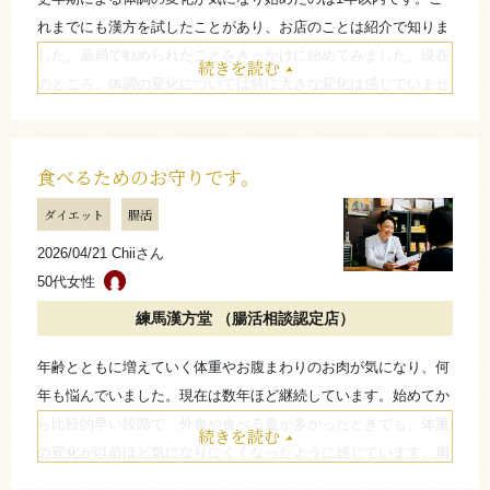
れまでにも漢方を試したことがあり、お店のことは紹介で知りま
した。薬局で勧められたことをきっかけに始めてみました。現在
続きを読む
のところ、体調の変化については特に大きな変化は感じていませ
んが、自分の体と向き合いながら続けています。
たたむ
食べるためのお守りです。
ダイエット
腸活
2026/04/21 Chiiさん
50代女性
練馬漢方堂 （腸活相談認定店）
年齢とともに増えていく体重やお腹まわりのお肉が気になり、何
年も悩んでいました。現在は数年ほど継続しています。始めてか
ら比較的早い段階で、外食や食べる量が多かったときでも、体重
続きを読む
の変化が以前ほど気になりにくくなったように感じています。周
りの方から「食べても太らないね」と言われることもあります