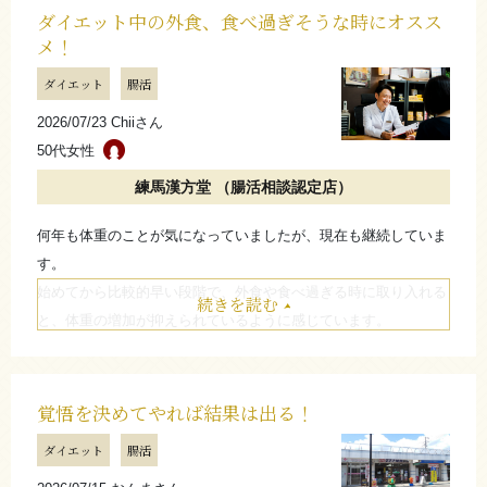
周りの方からも見た目で「痩せたね」と言われるようになり、自
ダイエット中の外食、食べ過ぎそうな時にオスス
メ！
分でも変化を実感しています。
一度辞めましたが、食事を変えていないので、続けないと少しず
ダイエット
腸活
つ体重も増えました。
2026/07/23 Chiiさん
今は外食の際も気にしすぎず食事を楽しめるよう、お守りのよう
50代女性
な存在として続けています。同じように悩んでいる方も、お守り
代わりに取り入れてみるのも良いと思います。
練馬漢方堂 （腸活相談認定店）
何年も体重のことが気になっていましたが、現在も継続していま
たたむ
す。
始めてから比較的早い段階で、外食や食べ過ぎる時に取り入れる
続きを読む
と、体重の増加が抑えられているように感じています。
周りから特に反応はありませんが、安心して外食を楽しめること
から、今も続けています。
覚悟を決めてやれば結果は出る！
たたむ
ダイエット
腸活