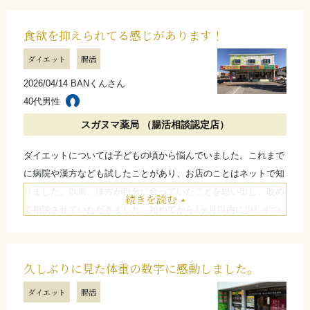
が、自分では食事との付き合い方を意識するようになったと感じ
ています。食べたいときの“お守り”のような存在として続けてお
食欲を抑えられてる感じがあります！
り、食事を我慢しすぎるのではなく、うまく取り入れながら楽し
ダイエット
腸活
むことが大切だと思います。
2026/04/14 BANくんさん
たたむ
40代男性
スガヌマ薬局 （腸活相談認定店）
ダイエットについては子どもの頃から悩んでいました。これまで
に病院や漢方なども試したことがあり、お店のことはネットで知
りました。以前、漢方が自分に合っていたことを思い出し、改め
続きを読む
て相談させていただきました。始めてから1ヶ月以内に少しずつ
変化を感じるようになり、食欲についてもなんとなく抑えられて
いるように感じることがありました。
最初の頃は脱力感のような感覚や疲れやすさを感じることもあり
久しぶりに見た体重の数字に感動しました。
ましたが、慣れてくると体調も良く過ごせていると感じました。
ダイエット
腸活
同じように悩んでいる方は、一度試してみても良いのではないか