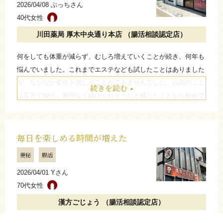
2026/04/08 ぶっちさん
と思います。
40代女性
たたむ
川田薬局 厚木中央通り本店 （腸活相談認定店）
何をしても体重が減らず、むしろ増えていくことが続き、何年も
悩んでいました。これまでエステなども試したことはありました
が、なかなか変化を感じることができませんでした。お店のこと
続きを読む
は広告で知り、無理なく続けられそうだと感じたことから始めて
みようと思いました。始めてから1ヶ月以内に少しずつ変化を感
じるようになり、朝の目覚めが以前よりスッキリしたように感じ
たり、体重が少しずつ減って体が軽くなったように感じていま
毎日を楽しめる時間が増えた
す。
便秘
腸活
同じように一人ではダイエットが続かない方にとっては、良いと
2026/04/01 Yさん
思います。
70代女性
お店の方からアドバイスもらったり、変化を見てもらうことで、
ちゃんとしなきゃという気持ちになります。久しぶりに見た体重
漢方ごじょう （腸活相談認定店）
の数字に感動しました。