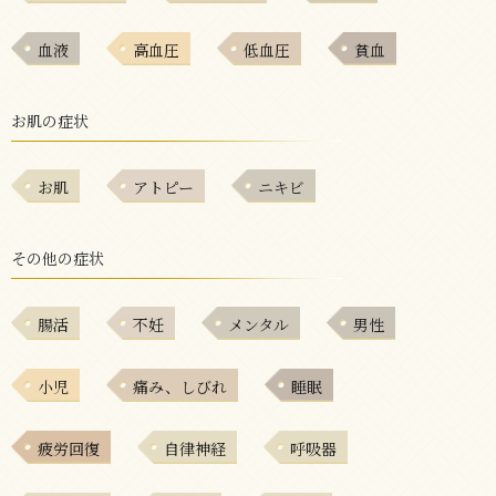
血液
高血圧
低血圧
貧血
お肌の症状
お肌
アトピー
ニキビ
その他の症状
腸活
不妊
メンタル
男性
小児
痛み、しびれ
睡眠
疲労回復
自律神経
呼吸器