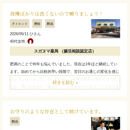
子もよい気がしています。
現在2ヵ月ほど継続していますが、今後も無理のないペースで続
我慢ばかりは良くないので頼りましょう！
けてみたいと思っています。健康的な生活を目指したい方や、気
ダイエット
便秘
腸活
軽に相談できる場所を探している方は、一度予約してみてもよい
2026/05/11 ひさん
のではないでしょうか。
40代女性
お店からのコメント
スガヌマ薬局 （腸活相談認定店）
肥満のことで何年も悩んでいました。現在は1年ほど継続してい
この度はご相談いただきありがとうございました。
ます。始めてから比較的早い段階で、翌日のお通じの変化を感じ
急な体重減少、過度な食事制限はリバウンドに繋がりま
るようになりました。1ヶ月以内には体重の変化も感じるように
続きを読む
す。無理なくとても良いペースで体重を落とす事ができま
なり、周りの方から「痩せた？」と声をかけられることもありま
したね。
した。間食や外食をする際にも心強く感じられるため、今も続け
ここから増やさずしっかり体重キープしていきましょう。
ています。同じように悩んでいる方も、我慢しすぎず、無理のな
（高千穂薬局 青木秀一）
い形で取り入れながら続けていくと良いと思います。
お守りのような存在として続けています。
腸活
たたむ
たたむ